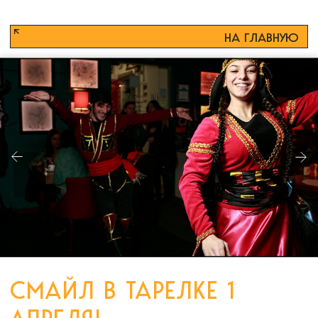
НА ГЛАВНУЮ
СМАЙЛ В ТАРЕЛКЕ 1
АПРЕЛЯ!
1 апреля во всём мире традиционно
празднуется День смеха, когда принято
разыгрывать друзей, но важно, чтобы
шутка была доброй и весёлой и
понравилась всем участникам. Мы тоже
решили в этот день приготовить для вас в