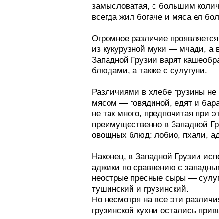
Западной Грузии варят кашеобразную 
блюдами, а также с сулугуни.
Различиями в хлебе грузины не ограни
мясом — говядиной, едят и баранину, и
не так много, предпочитая при этом д
преимущественно в Западной Грузии, а
овощных блюд: лобио, пхали, аджапса
Наконец, в Западной Грузии использую
аджики по сравнению с западными имею
неострые пресные сыры — сулугуни и 
тушинский и грузинский.
Но несмотря на все эти различия, осн
грузинской кухни остались привычные 
вертела, различных соусов и кислой 