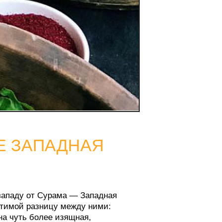
АДНАЯ
рама — Западная
цу между ними:
е изящная,
это тем, что восток
зный хлеб и лепешки
оторых частях