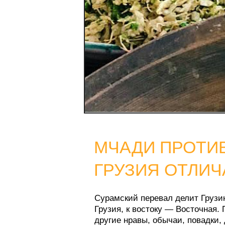
МЧАДИ ПРОТИВ Ш
ГРУЗИЯ ОТЛИЧАЕ
Сурамский перевал делит Грузию на дв
Грузия, к востоку — Восточная. Приро
другие нравы, обычаи, повадки, другие
замысловатая, с большим количеством 
всегда жил богаче и мяса ел больше.
Огромное различие проявляется, напри
из кукурузной муки — мчади, а в Вост