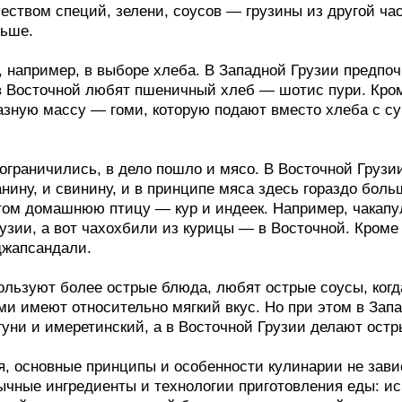
массу — гоми, которую подают вместо хлеба с супами, мясн
чились, в дело пошло и мясо. В Восточной Грузии наряду с ос
 свинину, и в принципе мяса здесь гораздо больше. Западная 
омашнюю птицу — кур и индеек. Например, чакапули из барани
 вот чахохбили из курицы — в Восточной. Кроме того, запад 
ндали.
т более острые блюда, любят острые соусы, когда на востоке
т относительно мягкий вкус. Но при этом в Западной Грузии
имеретинский, а в Восточной Грузии делают острые и соленые
овные принципы и особенности кулинарии не зависят от облас
ингредиенты и технологии приготовления еды: использование о
основы, придающей блюдам неповторимый вкус.