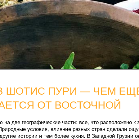
ОТИС ПУРИ — ЧЕМ ЕЩЕ ЗАП
ТСЯ ОТ ВОСТОЧНОЙ
е географические части: все, что расположено к западу от Су
дные условия, влияние разных стран сделали ощутимой разни
 истории и тем более кухня. В Западной Грузии она чуть боле
специй, зелени, соусов — грузины из другой части объясняют 
мер, в выборе хлеба. В Западной Грузии предпочитают кукуру
очной любят пшеничный хлеб — шотис пури. Кроме того, в нек